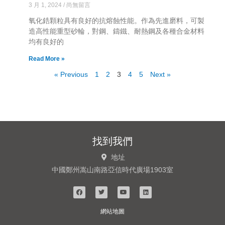
3 月 1, 2024
尚無留言
氧化鋯顆粒具有良好的抗熔蝕性能。作為先進磨料，可製
造高性能重型砂輪，對鋼、鑄鐵、耐熱鋼及各種合金材料
均有良好的
Read More »
« Previous
1
2
3
4
5
Next »
找到我們
地址
中國鄭州嵩山南路亞信時代廣場1903室
網站地圖