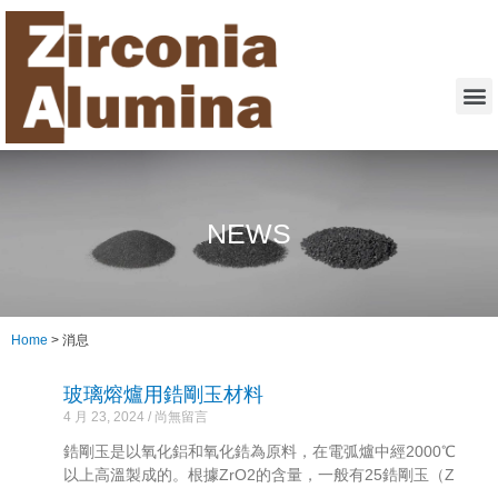
NEWS
Home
>
消息
玻璃熔爐用鋯剛玉材料
4 月 23, 2024
尚無留言
鋯剛玉是以氧化鋁和氧化鋯為原料，在電弧爐中經2000℃
以上高溫製成的。根據ZrO2的含量，一般有25鋯剛玉（Z